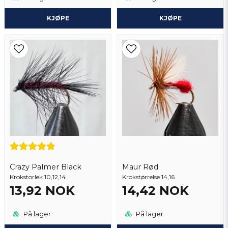
KJØPE
KJØPE
Crazy Palmer Black
Maur Rød
Krokstorlek 10,12,14
Krokstørrelse 14,16
13,92 NOK
14,42 NOK
På lager
På lager