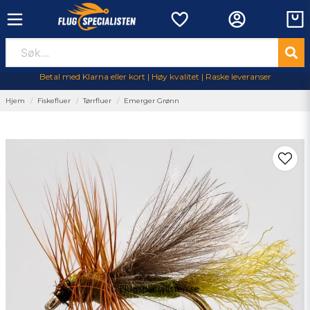
Betal med Klarna eller kort | Høy kvalitet | Raske leveranser
Hjem
Fiskefluer
Tørrfluer
Emerger Grønn