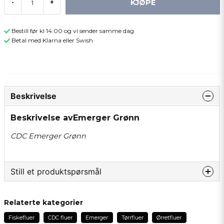
KJØPE
-
+
Bestill før kl 14:00 og vi sender samme dag
Betal med Klarna eller Swish
Beskrivelse
Beskrivelse avEmerger Grønn
CDC Emerger Grønn
Still et produktspørsmål
question
Spør oss om noe om dette produktet...
Relaterte kategorier
Fiskefluer
CDC fluer
Emerger
Tørrfluer
Ørretfluer