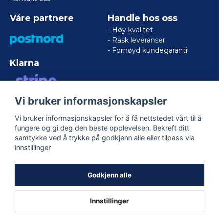
Våre partnere
Handle hos oss
- Høy kvalitet
- Rask leveranser
- Fornøyd kundegaranti
Klarna
Vi bruker informasjonskapsler
VISA/MASTERCARD/AMERICAN
EXPRESS
Vi bruker informasjonskapsler for å få nettstedet vårt til å
fungere og gi deg den beste opplevelsen. Bekreft ditt
samtykke ved å trykke på godkjenn alle eller tilpass via
Følg oss
innstillinger
Facebook
Godkjenn alle
Innstillinger