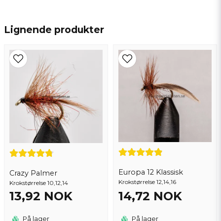
name
Navn
Lignende produkter
email
Epostadresse
Ja, du kan publisere spørsmålet mitt
Europa 12 Klassisk
Crazy Palmer
Krokstørrelse 12,14,16
Krokstørrelse 10,12,14
13,92 NOK
14,72 NOK
Send spørsmål
På lager
På lager