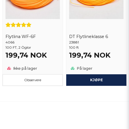
Flytlina WF-6F
DT Flytlineklasse 6
4066
23881
100 FT, 2 Öglor
100 ft
199,74 NOK
199,74 NOK
Ikke på lager
På lager
Observere
KJØPE