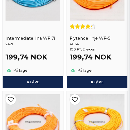
Intermediate lina WF 7i
Flytende linje WF-5
24211
Send spørsmål
4064
100 FT, 2 løkker
199,74 NOK
199,74 NOK
På lager
På lager
KJØPE
KJØPE