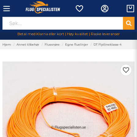
Betal med Klarna eller kort | Høy kvalitet | Raske leveranser
Hjem
Annet tilbehør
Fluesnøre
Egne fluelinjer
DT Flytlineklasse 4