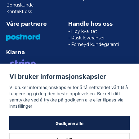
Bonuskunde
Kontakt oss
Våre partnere
Handle hos oss
- Høy kvalitet
- Rask leveranser
- Fornøyd kundegaranti
Klarna
Vi bruker informasjonskapsler
VISA/MASTERCARD/AMERICAN
EXPRESS
Vi bruker informasjonskapsler for å få nettstedet vårt til å
fungere og gi deg den beste opplevelsen. Bekreft ditt
samtykke ved å trykke på godkjenn alle eller tilpass via
Følg oss
innstillinger
Facebook
Godkjenn alle