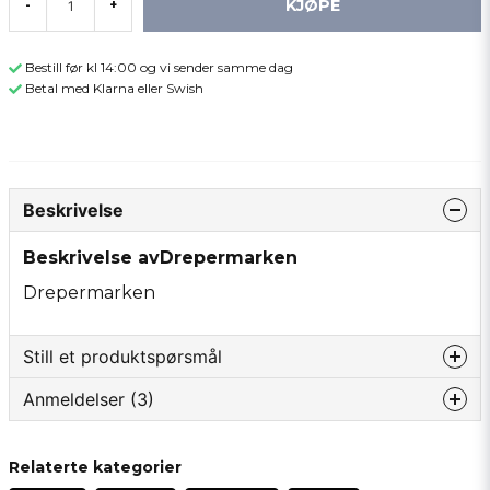
KJØPE
-
+
Bestill før kl 14:00 og vi sender samme dag
Betal med Klarna eller Swish
Beskrivelse
Beskrivelse avDrepermarken
Drepermarken
Still et produktspørsmål
Anmeldelser (3)
question
Spør oss om noe om dette produktet...
Werner
Relaterte kategorier
4 måneder siden