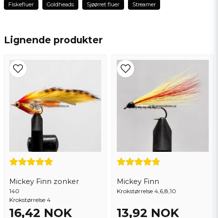
Fiskefluer
Goldheads
Sjøørret fluer
Streamer
name
Hasim
Navn
9 måneder siden
Lignende produkter
Ingvar
email
2 år siden
Epostadresse
Ja, du kan publisere spørsmålet mitt
Mickey Finn zonker
Mickey Finn
140
Send spørsmål
Krokstørrelse 4,6,8,10
Krokstørrelse 4
16,42 NOK
13,92 NOK