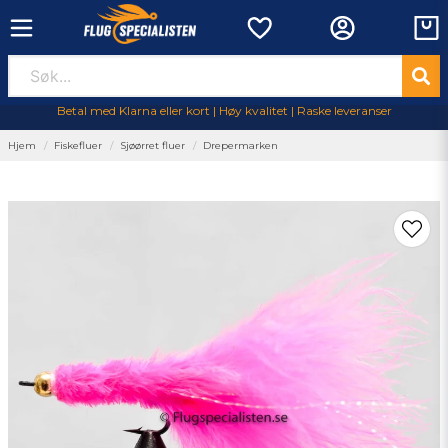
Betal med Klarna eller kort | Høy kvalitet | Raske leveranser
Hjem
Fiskefluer
Sjøørret fluer
Drepermarken