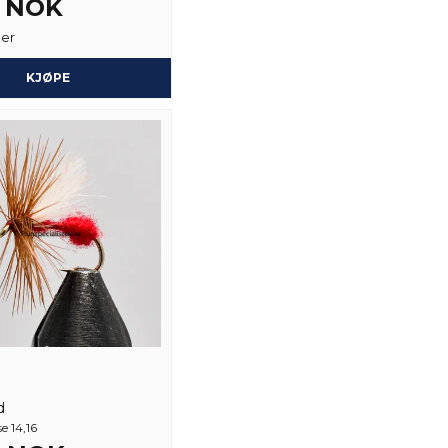
2 NOK
Ja, du kan publiser
ger
KJØPE
d
e 14,16