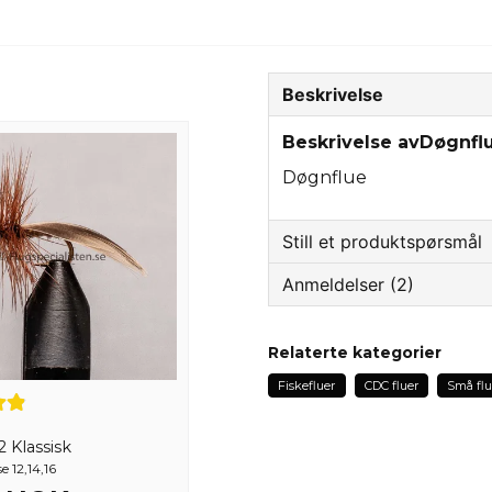
Beskrivelse
Beskrivelse avDøgnfl
Døgnflue
Still et produktspørsmål
Anmeldelser (2)
question
Spør oss om noe om de
Werner
Relaterte kategorier
3 år siden
Fiskefluer
CDC fluer
Små flue
toppbetyg gäller hela sän
name
Navn
Kristian
 Klassisk
3 år siden
e 12,14,16