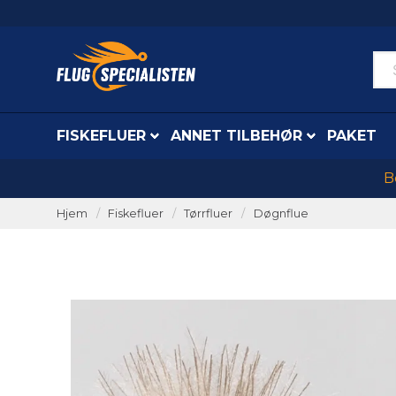
FISKEFLUER
ANNET TILBEHØR
PAKET
B
Hjem
Fiskefluer
Tørrfluer
Døgnflue