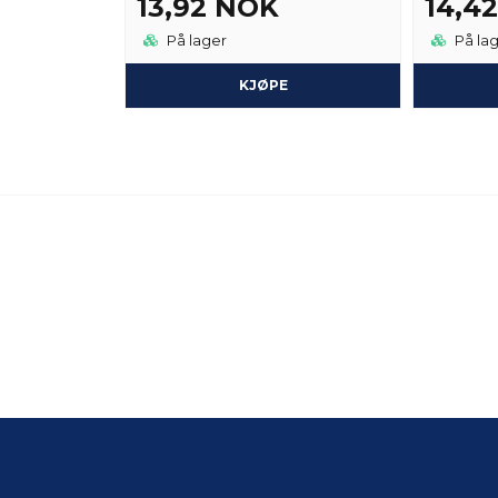
13,92 NOK
14,4
På lager
På la
KJØPE