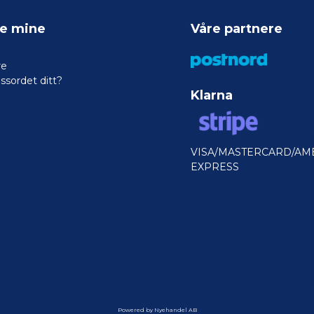
ne mine
Våre partnere
re
ssordet ditt?
Klarna
VISA/MASTERCARD/AM
EXPRESS
Powered by Nyehandel AB