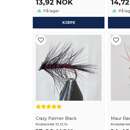
13,92 NOK
14,7
På lager
På la
KJØPE
Crazy Palmer Black
Maur Rø
Krokstorlek 10,12,14
Krokstørrels