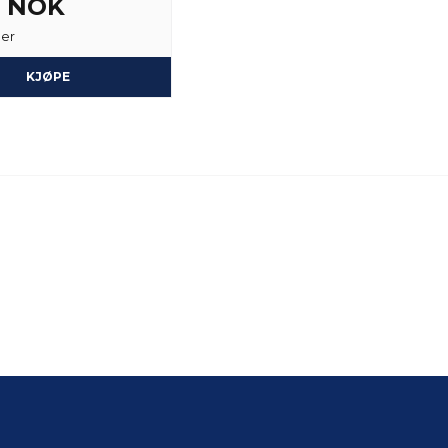
2 NOK
ger
KJØPE