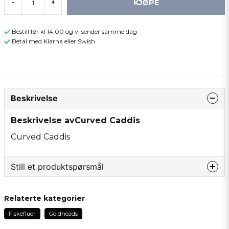
KJØPE
-
+
Bestill før kl 14:00 og vi sender samme dag
Betal med Klarna eller Swish
Beskrivelse
Beskrivelse avCurved Caddis
Curved Caddis
Still et produktspørsmål
question
Spør oss om noe om dette produktet...
Relaterte kategorier
Fiskefluer
Goldheads