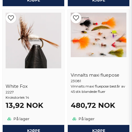
KJØPE
KJØPE
Vinnalts maxi fluepose
23081
White Fox
Vinnalts maxi fluepose består av
45 stk blandede fluer
2227
Krokstorlek 14
13,92 NOK
480,72 NOK
På lager
På lager
KJØPE
KJØPE