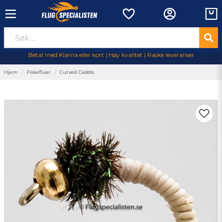
Betal med Klarna eller kort | Høy kvalitet | Raske leveranser
Hjem
Fiskefluer
Curved Caddis