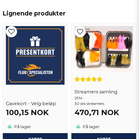
name
Navn
Lignende produkter
email
Epostadresse
Ja, du kan publisere spørsmålet mitt
Streamers samling
2914
Gavekort - Velg beløp
30 stk streamers
100,15 NOK
470,71 NOK
Send spørsmål
På lager
På lager