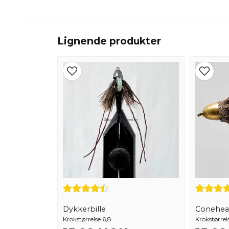
Lignende produkter
Dykkerbille
Conehea
Krokstørrelse 6,8
Krokstørrels