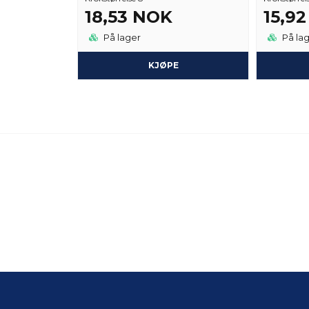
18,53 NOK
15,9
På lager
På la
KJØPE