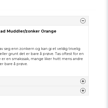
ead Muddler/zonker Orange
v seg enn zonkern og kan gi et veldig trivelig
eller grunt det er bare å prøve. Tas oftest for en
ge er en smakssak, mange liker hvitt mens andre
 er bare å prøve.
tte produktet...