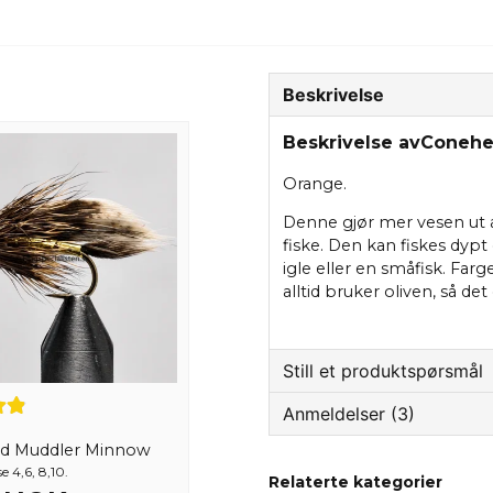
Beskrivelse
Beskrivelse avConeh
Orange.
Denne gjør mer vesen ut a
fiske. Den kan fiskes dypt 
igle eller en småfisk. Far
alltid bruker oliven, så det
Still et produktspørsmål
Anmeldelser (3)
question
Spør oss om noe om de
d Muddler Minnow
Daniel
e 4,6, 8,10.
Relaterte kategorier