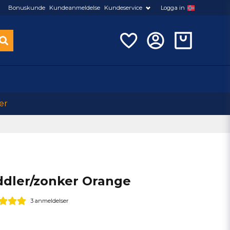
Bonuskunde
Kundeanmeldelse
Kundeservice
Logga in
er
dler/zonker Orange
3 anmeldelser