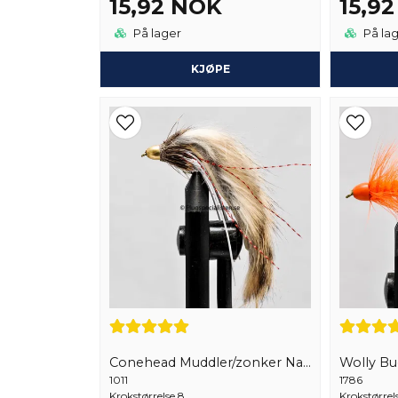
15,92 NOK
15,9
På lager
På la
KJØPE
Conehead Muddler/zonker Naturell
Wolly B
1011
1786
Krokstørrelse 8
Krokstørrel