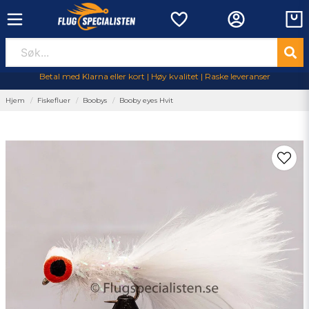
Betal med Klarna eller kort | Høy kvalitet | Raske leveranser
Hjem
Fiskefluer
Boobys
Booby eyes Hvit