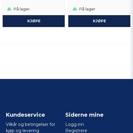
På lager
På lager
KJØPE
KJØPE
Kundeservice
Siderne mine
Vilkår og betingelser for
Logg inn
kjøp og levering
Registrere