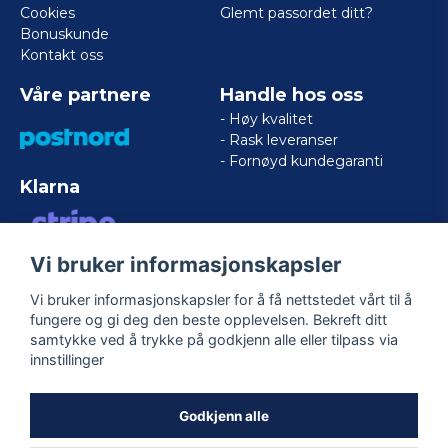
Cookies
Glemt passordet ditt?
Bonuskunde
Kontakt oss
Våre partnere
Handle hos oss
- Høy kvalitet
- Rask leveranser
- Fornøyd kundegaranti
Klarna
Vi bruker informasjonskapsler
VISA/MASTERCARD/AMERICAN
EXPRESS
Vi bruker informasjonskapsler for å få nettstedet vårt til å
fungere og gi deg den beste opplevelsen. Bekreft ditt
samtykke ved å trykke på godkjenn alle eller tilpass via
Følg oss
innstillinger
Facebook
Godkjenn alle