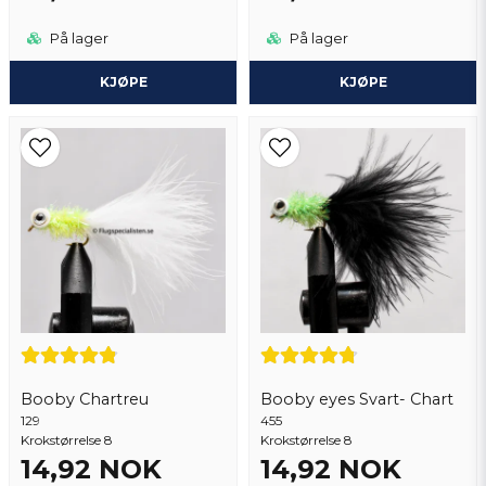
Tore
På lager
På lager
1 år siden
Tore
KJØPE
KJØPE
2 år siden
Ser mycket bra ut.
Booby Chartreu
Booby eyes Svart- Chart
129
455
Krokstørrelse 8
Krokstørrelse 8
14,92 NOK
14,92 NOK