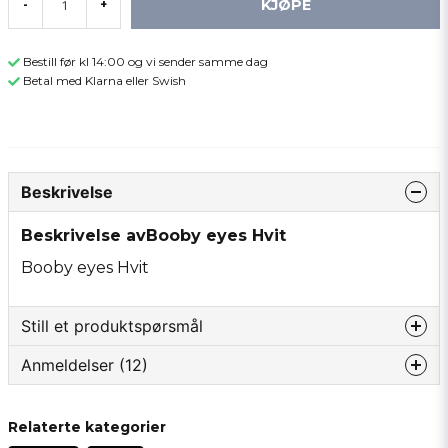
KJØPE
-
+
Bestill før kl 14:00 og vi sender samme dag
Betal med Klarna eller Swish
Beskrivelse
Beskrivelse avBooby eyes Hvit
Booby eyes Hvit
Still et produktspørsmål
Anmeldelser (12)
question
Spør oss om noe om dette produktet...
Anonym
Relaterte kategorier
9 måneder siden