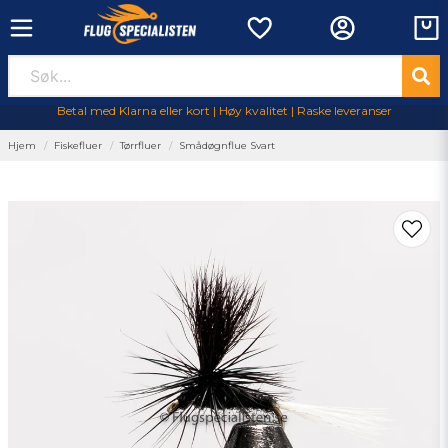
Betal med Klarna eller kort | Høy kvalitet | Raske leveranser
Hjem
Fiskefluer
Tørrfluer
Smådøgnflue Svart