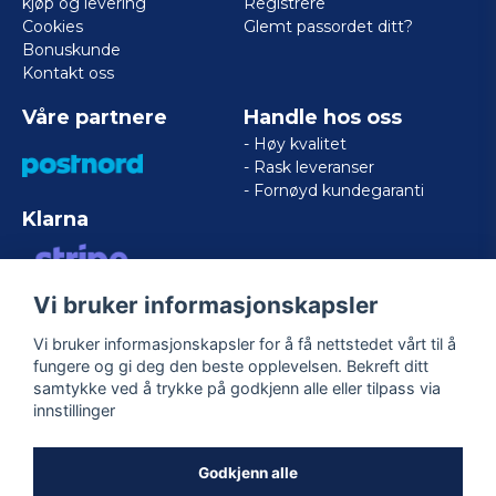
kjøp og levering
Registrere
Cookies
Glemt passordet ditt?
Bonuskunde
Kontakt oss
Våre partnere
Handle hos oss
- Høy kvalitet
- Rask leveranser
- Fornøyd kundegaranti
Klarna
Vi bruker informasjonskapsler
VISA/MASTERCARD/AMERICAN
EXPRESS
Vi bruker informasjonskapsler for å få nettstedet vårt til å
fungere og gi deg den beste opplevelsen. Bekreft ditt
samtykke ved å trykke på godkjenn alle eller tilpass via
Følg oss
innstillinger
Facebook
Godkjenn alle