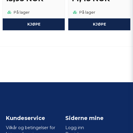
På lager
På lager
KJØPE
KJØPE
Kundeservice
Siderne mine
Vilkår og betingelser for
Logg inn