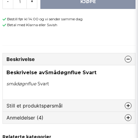
KJØPE
-
+
Bestill før kl 14:00 og vi sender samme dag
Betal med Klarna eller Swish
Beskrivelse
Beskrivelse avSmådøgnflue Svart
smådøgnflue
Svart
Still et produktspørsmål
Anmeldelser (4)
question
Spør oss om noe om dette produktet...
Ove
Relaterte kategorier