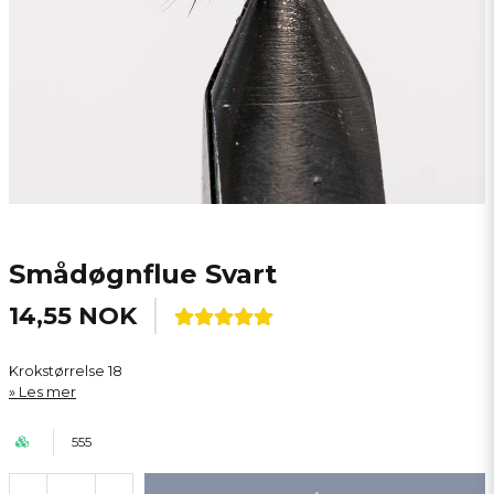
Smådøgnflue Svart
14,55 NOK
Krokstørrelse 18
Les mer
555