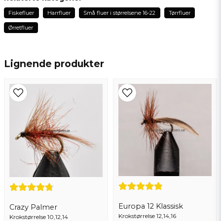
1 år siden
Fiskefluer
Harrfluer
Små fluer i størrelsene 16-22
Tørrfluer
name
Dennis
Navn
Ørretfluer
1 år siden
Bertil
email
Lignende produkter
2 år siden
Epostadresse
Mats
3 år siden
Ja, du kan publisere spørsmålet mitt
Send spørsmål
Europa 12 Klassisk
Crazy Palmer
Krokstørrelse 12,14,16
Krokstørrelse 10,12,14