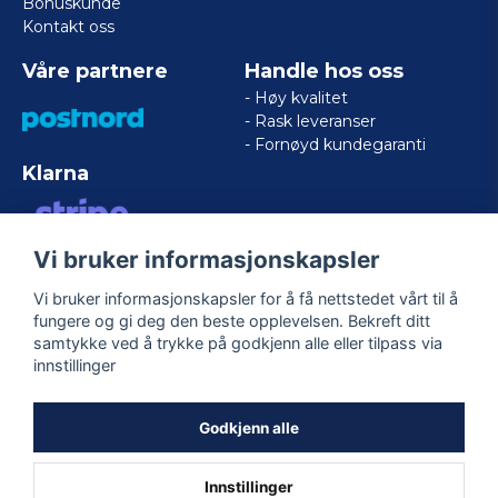
Bonuskunde
Kontakt oss
Våre partnere
Handle hos oss
- Høy kvalitet
- Rask leveranser
- Fornøyd kundegaranti
Klarna
Vi bruker informasjonskapsler
VISA/MASTERCARD/AMERICAN
EXPRESS
Vi bruker informasjonskapsler for å få nettstedet vårt til å
fungere og gi deg den beste opplevelsen. Bekreft ditt
samtykke ved å trykke på godkjenn alle eller tilpass via
Følg oss
innstillinger
Facebook
Godkjenn alle
Innstillinger