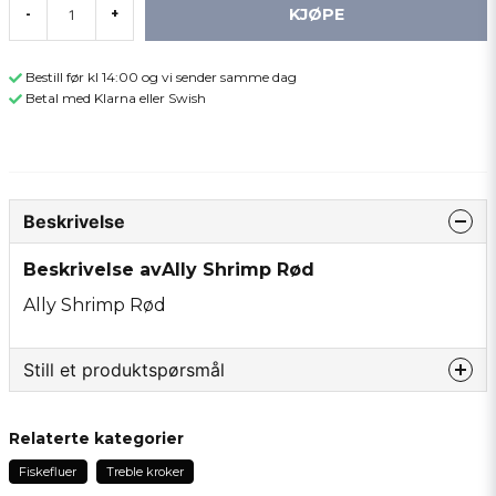
KJØPE
-
+
Bestill før kl 14:00 og vi sender samme dag
Betal med Klarna eller Swish
Beskrivelse
Beskrivelse avAlly Shrimp Rød
Ally Shrimp Rød
Still et produktspørsmål
question
Spør oss om noe om dette produktet...
Relaterte kategorier
Fiskefluer
Treble kroker