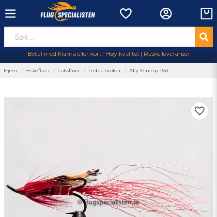
Betal med Klarna eller kort | Høy kvalitet | Raske leveranser
Hjem
Fiskefluer
Laksfluer
Treble kroker
Ally Shrimp Rød