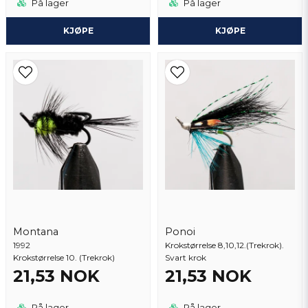
På lager
På lager
KJØPE
KJØPE
Montana
Ponoi
1992
Krokstørrelse 8,10,12.(Trekrok).
Krokstørrelse 10. (Trekrok)
Svart krok
21,53 NOK
21,53 NOK
På lager
På lager