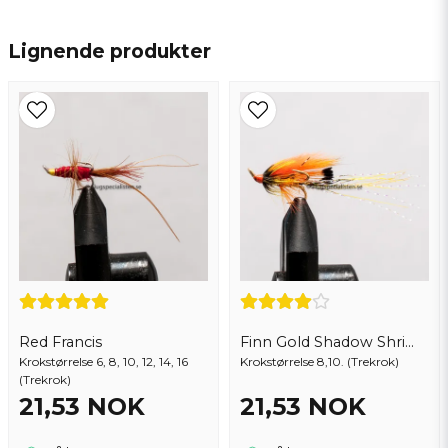
name
Navn
Lignende produkter
email
Epostadresse
Ja, du kan publisere spørsmålet mitt
Red Francis
Finn Gold Shadow Shrimp
Krokstørrelse 6, 8, 10, 12, 14, 16
Krokstørrelse 8,10. (Trekrok)
(Trekrok)
21,53 NOK
21,53 NOK
Send spørsmål