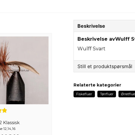
Beskrivelse
Beskrivelse avWulff S
Wulff Svart
Still et produktspørsmål
question
Spør oss om noe om de
Relaterte kategorier
Fiskefluer
Tørrfluer
Ørretflue
name
Navn
 Klassisk
e 12,14,16