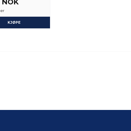
5 NOK
ger
KJØPE