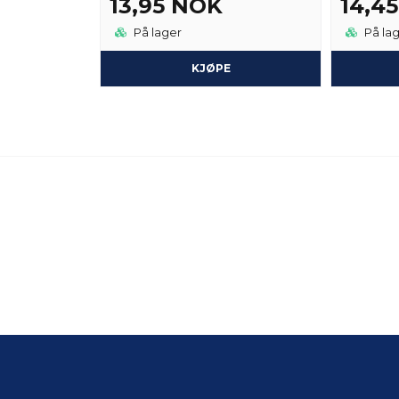
13,95 NOK
14,4
På lager
På la
KJØPE