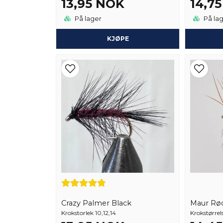
13,95 NOK
14,7
På lager
På la
KJØPE
Crazy Palmer Black
Maur Rø
Krokstorlek 10,12,14
Krokstørrels