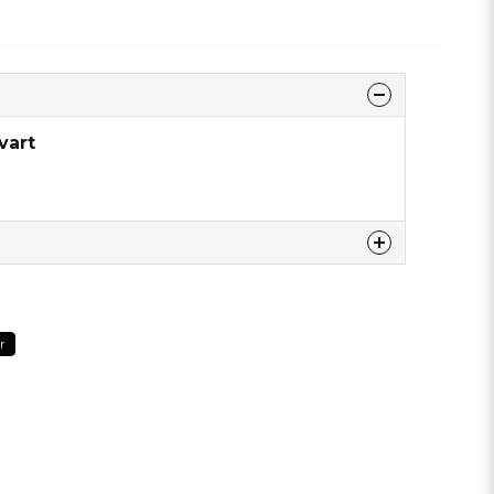
vart
tte produktet...
r
email
Epostadresse