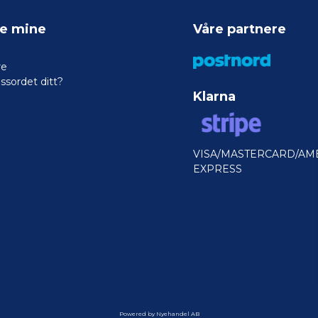
ne mine
Våre partnere
re
ssordet ditt?
Klarna
VISA/MASTERCARD/AM
EXPRESS
Powered by Nyehandel AB