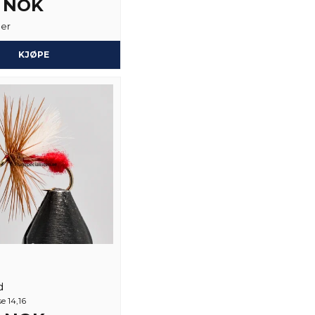
5 NOK
Ja, du kan publiser
ger
KJØPE
d
e 14,16